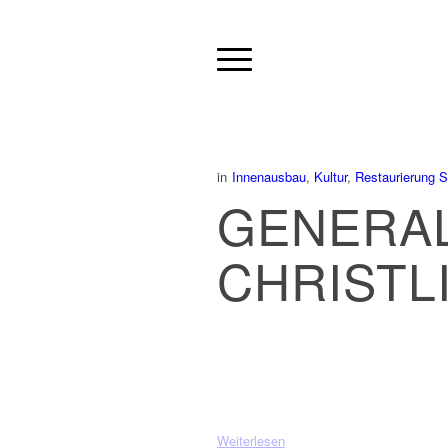
in
Innenausbau
,
Kultur
,
Restaurierung S
GENERAL
CHRISTL
Weiterlesen